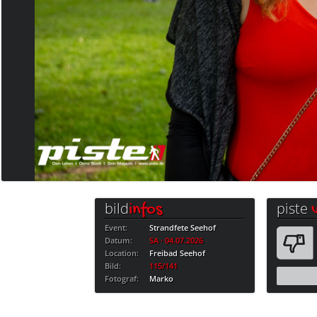
bild
piste
infos
Event:
Strandfete Seehof
Datum:
SA · 04.07.2026
Location:
Freibad Seehof
Bild:
115/141
Fotograf:
Marko