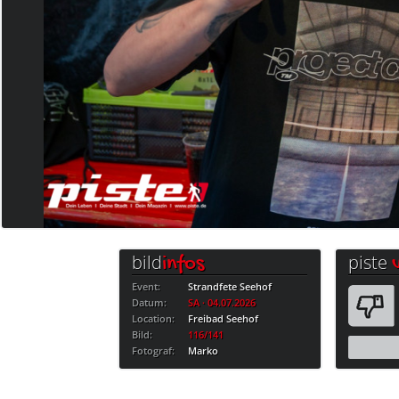
bild
piste
infos
Event:
Strandfete Seehof
Datum:
SA · 04.07.2026
Location:
Freibad Seehof
Bild:
116/141
Fotograf:
Marko