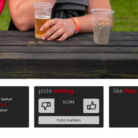
piste
like
voting
this
e Seehof
SCORE
.2026
-
eehof
Foto melden