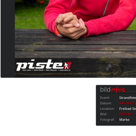
bild
infos
Event:
Strandfet
Datum:
SA · 04.07
Location:
Freibad S
Bild:
117/141
Fotograf:
Marko