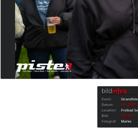
bild
infos
Event:
Strandfet
Datum:
SA · 04.07
Location:
Freibad S
Bild:
123/141
Fotograf:
Marko