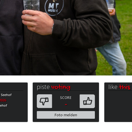
piste
like
voting
this
e Seehof
SCORE
.2026
-
eehof
Foto melden