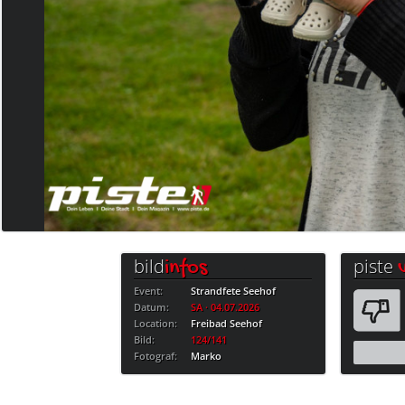
bild
piste
infos
Event:
Strandfete Seehof
Datum:
SA · 04.07.2026
Location:
Freibad Seehof
Bild:
124/141
Fotograf:
Marko