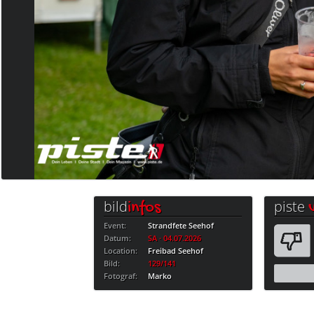
bild
piste
infos
Event:
Strandfete Seehof
Datum:
SA · 04.07.2026
Location:
Freibad Seehof
Bild:
129/141
Fotograf:
Marko