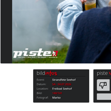
bild
piste
infos
Event:
Strandfete Seehof
Datum:
SA · 04.07.2026
Location:
Freibad Seehof
Bild:
140/141
Fotograf:
Marko