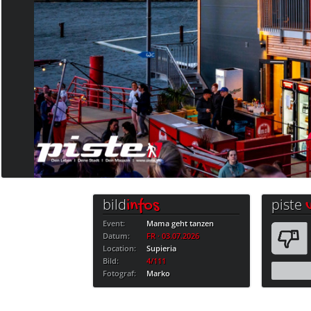
bild
piste
infos
Event:
Mama geht tanzen
Datum:
FR · 03.07.2026
Location:
Supieria
Bild:
4/111
Fotograf:
Marko