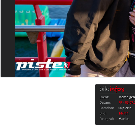
bild
infos
Event:
Mama geht
Datum:
FR · 03.07
Location:
Supieria
Bild:
14/111
Fotograf:
Marko