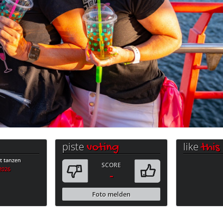
piste
like
voting
this
 tanzen
SCORE
.2026
-
Foto melden