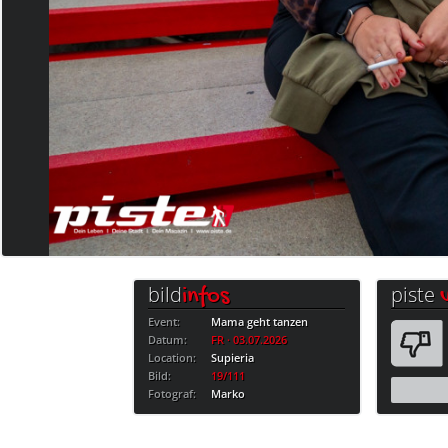
bild
piste
infos
Event:
Mama geht tanzen
Datum:
FR · 03.07.2026
Location:
Supieria
Bild:
19/111
Fotograf:
Marko