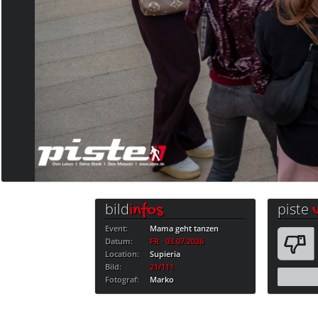
bild
piste
infos
Event:
Mama geht tanzen
Datum:
FR · 03.07.2026
Location:
Supieria
Bild:
21/111
Fotograf:
Marko