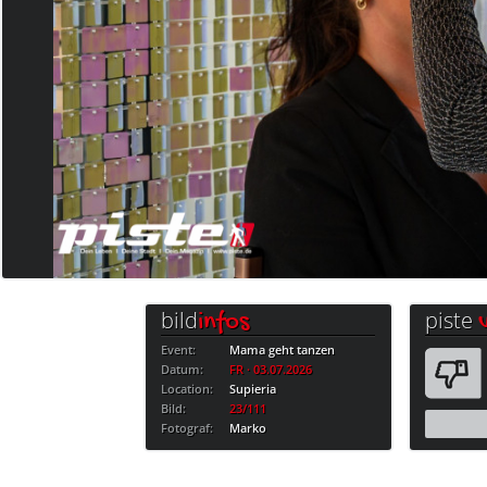
bild
piste
infos
Event:
Mama geht tanzen
Datum:
FR · 03.07.2026
Location:
Supieria
Bild:
23/111
Fotograf:
Marko