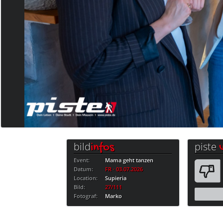
bild
piste
infos
Event:
Mama geht tanzen
Datum:
FR · 03.07.2026
Location:
Supieria
Bild:
27/111
Fotograf:
Marko