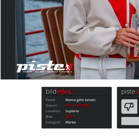
bild
piste
infos
Event:
Mama geht tanzen
Datum:
FR · 03.07.2026
Location:
Supieria
Bild:
28/111
Fotograf:
Marko