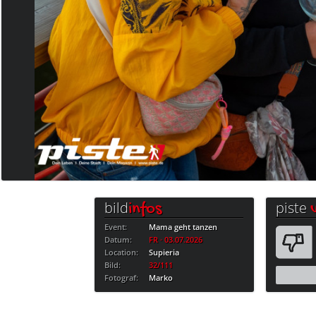
bild
piste
infos
Event:
Mama geht tanzen
Datum:
FR · 03.07.2026
Location:
Supieria
Bild:
32/111
Fotograf:
Marko