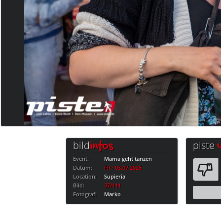
bild
piste
infos
Event:
Mama geht tanzen
Datum:
FR · 03.07.2026
Location:
Supieria
Bild:
37/111
Fotograf:
Marko