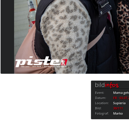
bild
infos
Event:
Mama geht
Datum:
FR · 03.07
Location:
Supieria
Bild:
39/111
Fotograf:
Marko