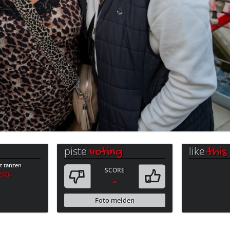
piste
like
voting
this
 tanzen
SCORE
.2026
-
Foto melden