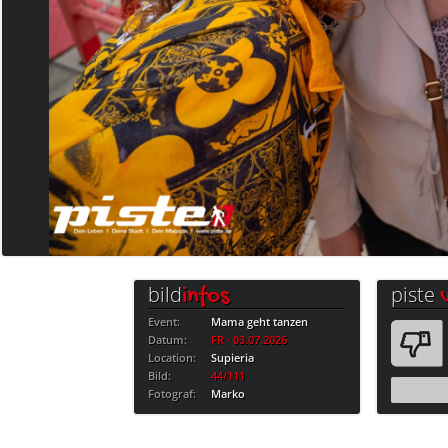
bild
piste
infos
Event:
Mama geht tanzen
Datum:
FR · 03.07.2026
Location:
Supieria
Bild:
44/111
Fotograf:
Marko