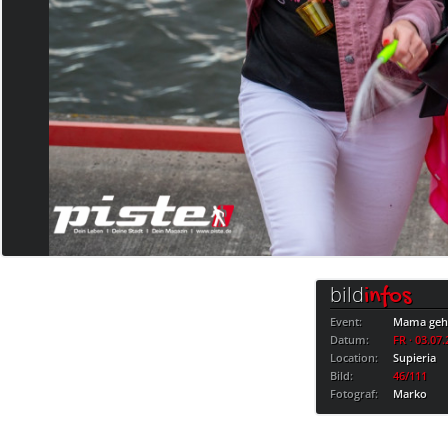
bild
infos
Event:
Mama geht
Datum:
FR · 03.07
Location:
Supieria
Bild:
46/111
Fotograf:
Marko