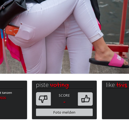
piste
like
voting
this
 tanzen
SCORE
.2026
-
Foto melden