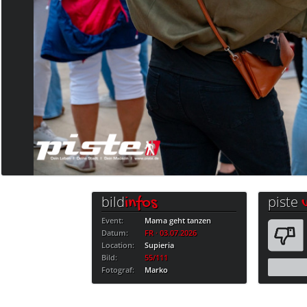
bild
piste
infos
Event:
Mama geht tanzen
Datum:
FR · 03.07.2026
Location:
Supieria
Bild:
55/111
Fotograf:
Marko