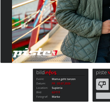
bild
piste
infos
Event:
Mama geht tanzen
Datum:
FR · 03.07.2026
Location:
Supieria
Bild:
62/111
Fotograf:
Marko