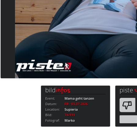
bild
piste
infos
Event:
Mama geht tanzen
Datum:
FR · 03.07.2026
Location:
Supieria
Bild:
74/111
Fotograf:
Marko