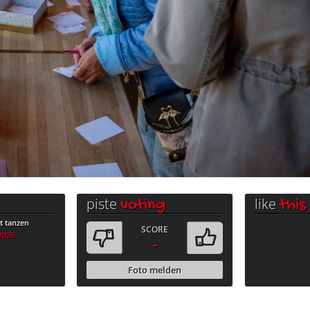
piste
like
voting
this
 tanzen
SCORE
.2026
-
Foto melden