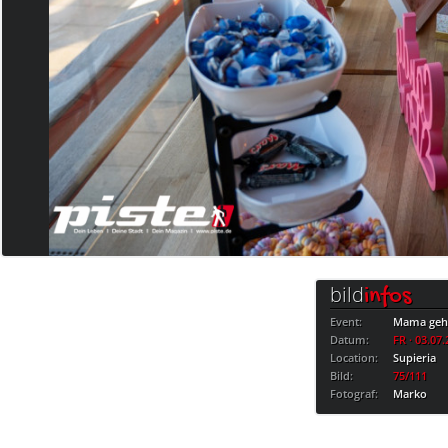
bild
infos
Event:
Mama geht
Datum:
FR · 03.07
Location:
Supieria
Bild:
75/111
Fotograf:
Marko