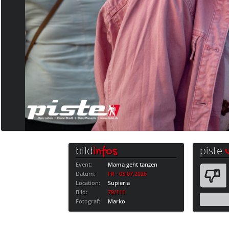
bild
piste
infos
Event:
Mama geht tanzen
Datum:
FR · 03.07.2026
Location:
Supieria
Bild:
79/111
Fotograf:
Marko