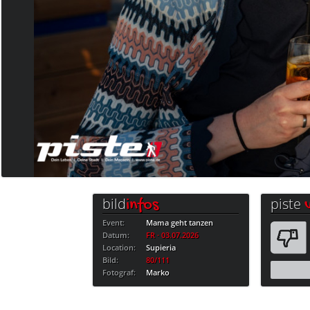
bild
piste
infos
Event:
Mama geht tanzen
Datum:
FR · 03.07.2026
Location:
Supieria
Bild:
80/111
Fotograf:
Marko