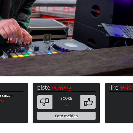
piste
like
voting
this
 tanzen
SCORE
.2026
-
Foto melden