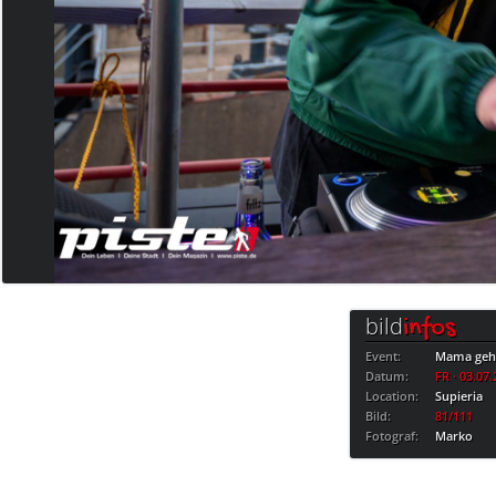
bild
infos
Event:
Mama geht
Datum:
FR · 03.07
Location:
Supieria
Bild:
81/111
Fotograf:
Marko