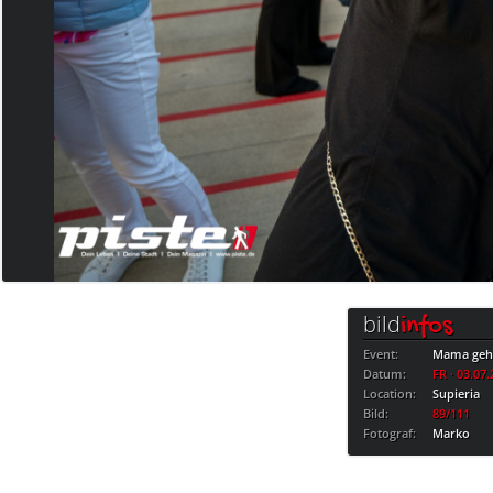
bild
infos
Event:
Mama geht
Datum:
FR · 03.07
Location:
Supieria
Bild:
89/111
Fotograf:
Marko