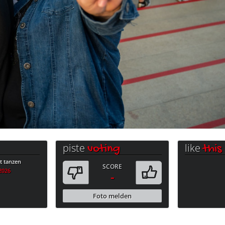
piste
like
voting
this
 tanzen
SCORE
.2026
-
Foto melden