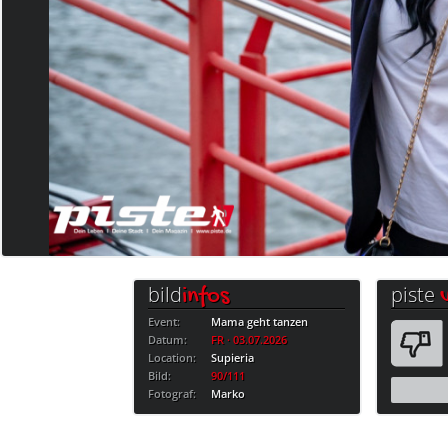
bild
piste
infos
Event:
Mama geht tanzen
Datum:
FR · 03.07.2026
Location:
Supieria
Bild:
90/111
Fotograf:
Marko