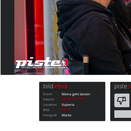
bild
piste
infos
Event:
Mama geht tanzen
Datum:
FR · 03.07.2026
Location:
Supieria
Bild:
93/111
Fotograf:
Marko