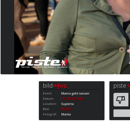
bild
piste
infos
Event:
Mama geht tanzen
Datum:
FR · 03.07.2026
Location:
Supieria
Bild:
95/111
Fotograf:
Marko