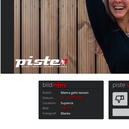
bild
piste
infos
Event:
Mama geht tanzen
Datum:
FR · 03.07.2026
Location:
Supieria
Bild:
106/111
Fotograf:
Marko