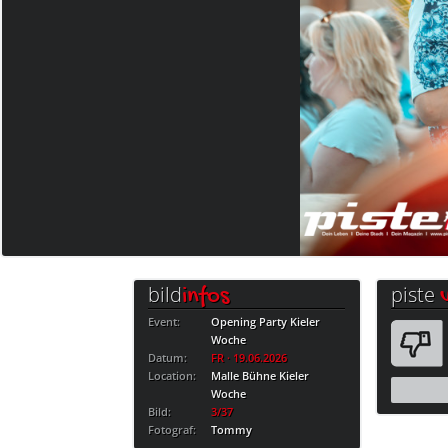
bild
piste
infos
Event:
Opening Party Kieler
Woche
Datum:
FR · 19.06.2026
Location:
Malle Bühne Kieler
Woche
Bild:
3/37
Fotograf:
Tommy