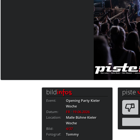
bild
piste
infos
Event:
Opening Party Kieler
Woche
Datum:
FR · 19.06.2026
Location:
Malle Bühne Kieler
Woche
Bild:
4/37
Fotograf:
Tommy