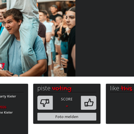
piste
like
voting
this
rty Kieler
SCORE
-
.2026
e Kieler
Foto melden