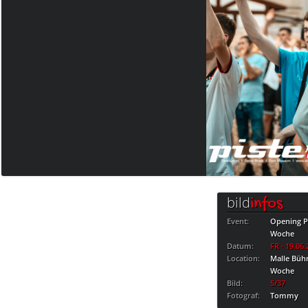
bild
infos
Event:
Opening Pa
Woche
Datum:
FR · 19.06
Location:
Malle Bühn
Woche
Bild:
5/37
Fotograf:
Tommy