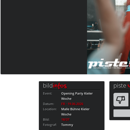
bild
piste
infos
Event:
Opening Party Kieler
Woche
Datum:
FR · 19.06.2026
Location:
Malle Bühne Kieler
Woche
Bild:
18/37
Fotograf:
Tommy