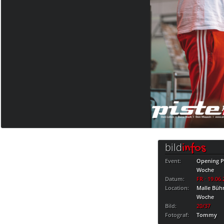
bild
infos
Event:
Opening Pa
Woche
Datum:
FR · 19.06
Location:
Malle Bühn
Woche
Bild:
20/37
Fotograf:
Tommy