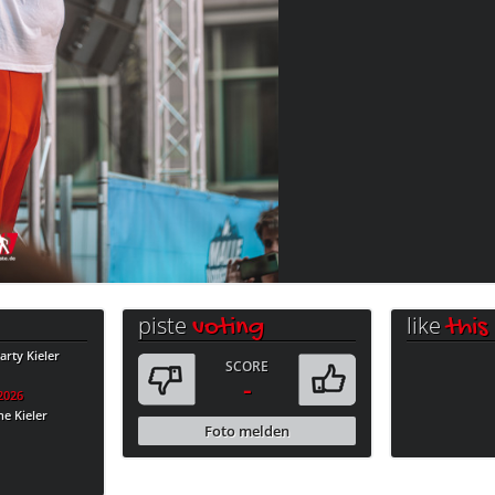
piste
like
voting
this
rty Kieler
SCORE
-
.2026
e Kieler
Foto melden