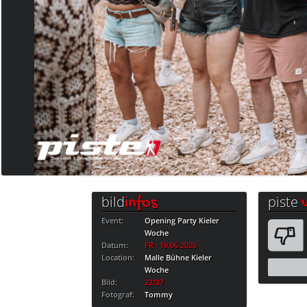
bild
piste
infos
Event:
Opening Party Kieler
Woche
Datum:
FR · 19.06.2026
Location:
Malle Bühne Kieler
Woche
Bild:
22/37
Fotograf:
Tommy