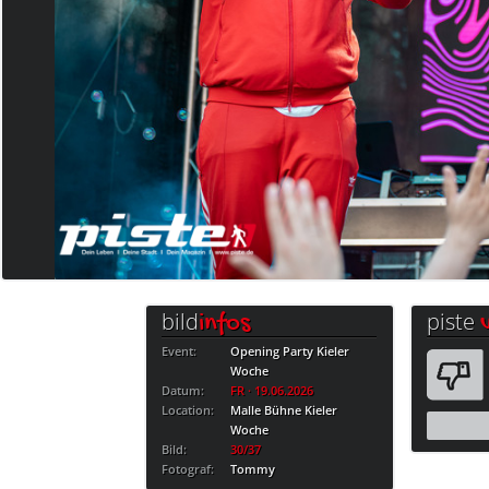
bild
piste
infos
Event:
Opening Party Kieler
Woche
Datum:
FR · 19.06.2026
Location:
Malle Bühne Kieler
Woche
Bild:
30/37
Fotograf:
Tommy