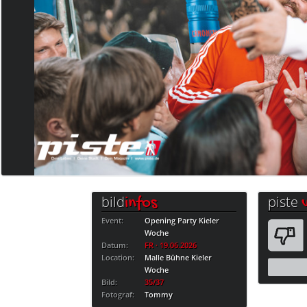
bild
piste
infos
Event:
Opening Party Kieler
Woche
Datum:
FR · 19.06.2026
Location:
Malle Bühne Kieler
Woche
Bild:
35/37
Fotograf:
Tommy