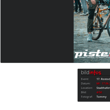
bild
infos
Event:
17. Rostoc
Datum:
MI · 17.06
Location:
Stadthafe
Bild:
4/50
Fotograf:
Tommy