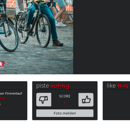
piste
like
voting
this
ker Firmenlauf
SCORE
.2026
-
n
Foto melden