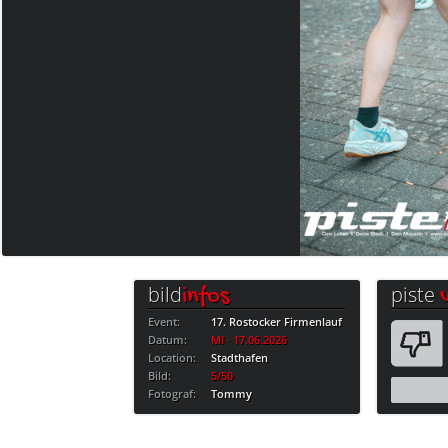
bild
piste
infos
Event:
17. Rostocker Firmenlauf
Datum:
MI · 17.06.2026
Location:
Stadthafen
Bild:
5/50
Fotograf:
Tommy