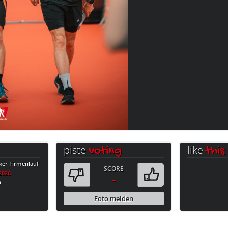
piste
like
voting
this
ker Firmenlauf
SCORE
.2026
-
n
Foto melden