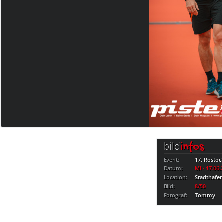
bild
infos
Event:
17. Rostoc
Datum:
MI · 17.06
Location:
Stadthafe
Bild:
8/50
Fotograf:
Tommy