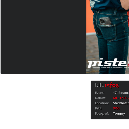
bild
infos
Event:
17. Rostoc
Datum:
MI · 17.06
Location:
Stadthafe
Bild:
9/50
Fotograf:
Tommy