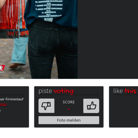
piste
like
voting
this
ker Firmenlauf
SCORE
.2026
-
n
Foto melden