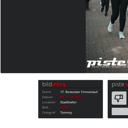
bild
piste
infos
Event:
17. Rostocker Firmenlauf
Datum:
MI · 17.06.2026
Location:
Stadthafen
Bild:
15/50
Fotograf:
Tommy