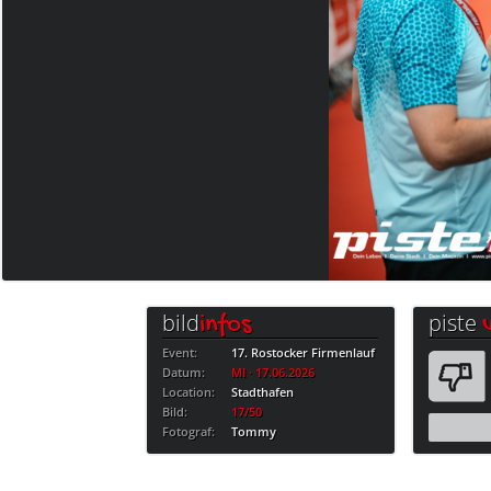
bild
piste
infos
Event:
17. Rostocker Firmenlauf
Datum:
MI · 17.06.2026
Location:
Stadthafen
Bild:
17/50
Fotograf:
Tommy