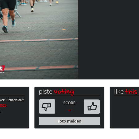
piste
like
voting
this
ker Firmenlauf
SCORE
.2026
-
n
Foto melden