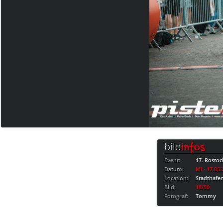
bild
infos
Event:
17. Rostoc
Datum:
MI · 17.06
Location:
Stadthafe
Bild:
18/50
Fotograf:
Tommy