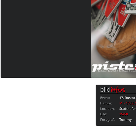
bild
infos
Event:
17. Rostoc
Datum:
MI · 17.06
Location:
Stadthafe
Bild:
25/50
Fotograf:
Tommy