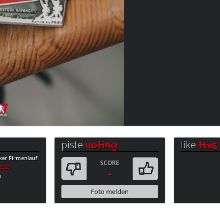
piste
like
voting
this
ker Firmenlauf
SCORE
.2026
-
n
Foto melden