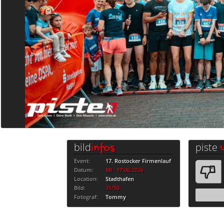
bild
piste
infos
Event:
17. Rostocker Firmenlauf
Datum:
MI · 17.06.2026
Location:
Stadthafen
Bild:
31/50
Fotograf:
Tommy