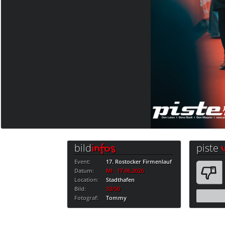
bild
piste
infos
Event:
17. Rostocker Firmenlauf
Datum:
MI · 17.06.2026
Location:
Stadthafen
Bild:
33/50
Fotograf:
Tommy