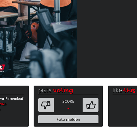
piste
like
voting
this
ker Firmenlauf
SCORE
.2026
-
n
Foto melden