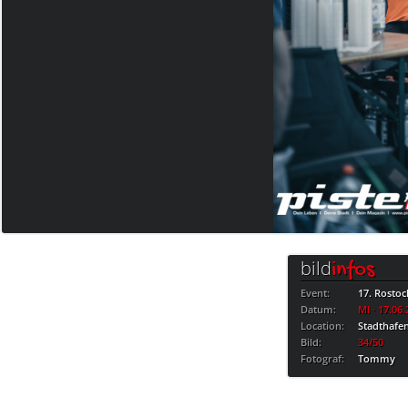
bild
infos
Event:
17. Rostoc
Datum:
MI · 17.06
Location:
Stadthafe
Bild:
34/50
Fotograf:
Tommy